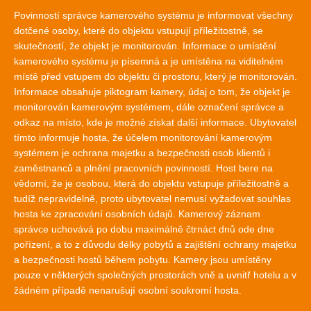
Povinností správce kamerového systému je informovat všechny
dotčené osoby, které do objektu vstupují příležitostně, se
skutečností, že objekt je monitorován. Informace o umístění
kamerového systému je písemná a je umístěna na viditelném
místě před vstupem do objektu či prostoru, který je monitorován.
Informace obsahuje piktogram kamery, údaj o tom, že objekt je
monitorován kamerovým systémem, dále označení správce a
odkaz na místo, kde je možné získat další informace. Ubytovatel
tímto informuje hosta, že účelem monitorování kamerovým
systémem je ochrana majetku a bezpečnosti osob klientů i
zaměstnanců a plnění pracovních povinností. Host bere na
vědomí, že je osobou, která do objektu vstupuje příležitostně a
tudíž nepravidelně, proto ubytovatel nemusí vyžadovat souhlas
hosta ke zpracování osobních údajů. Kamerový záznam
správce uchovává po dobu maximálně čtrnáct dnů ode dne
pořízení, a to z důvodu délky pobytů a zajištění ochrany majetku
a bezpečnosti hostů během pobytu. Kamery jsou umístěny
pouze v některých společných prostorách vně a uvnitř hotelu a v
žádném případě nenarušují osobní soukromí hosta.