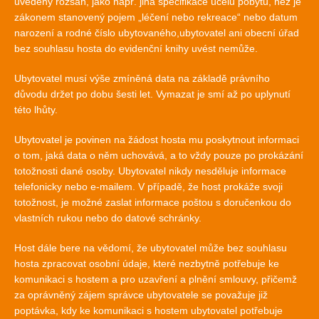
uvedený rozsah, jako např. jiná specifikace účelu pobytu, než je
zákonem stanovený pojem „léčení nebo rekreace“ nebo datum
narození a rodné číslo ubytovaného,ubytovatel ani obecní úřad
bez souhlasu hosta do evidenční knihy uvést nemůže.
Ubytovatel musí výše zmíněná data na základě právního
důvodu držet po dobu šesti let. Vymazat je smí až po uplynutí
této lhůty.
Ubytovatel je povinen na žádost hosta mu poskytnout informaci
o tom, jaká data o něm uchovává, a to vždy pouze po prokázání
totožnosti dané osoby. Ubytovatel nikdy nesděluje informace
telefonicky nebo e-mailem. V případě, že host prokáže svoji
totožnost, je možné zaslat informace poštou s doručenkou do
vlastních rukou nebo do datové schránky.
Host dále bere na vědomí, že ubytovatel může bez souhlasu
hosta zpracovat osobní údaje, které nezbytně potřebuje ke
komunikaci s hostem a pro uzavření a plnění smlouvy, přičemž
za oprávněný zájem správce ubytovatele se považuje již
poptávka, kdy ke komunikaci s hostem ubytovatel potřebuje