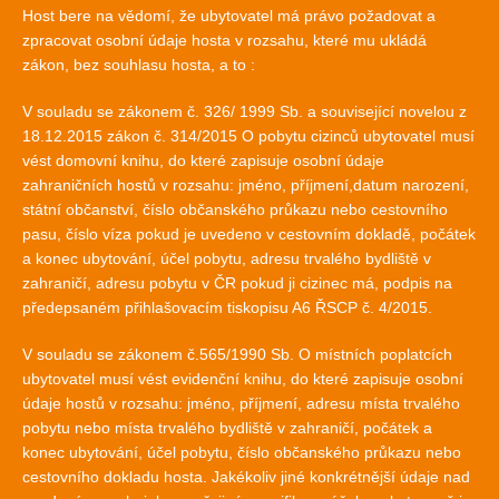
Host bere na vědomí, že ubytovatel má právo požadovat a
zpracovat osobní údaje hosta v rozsahu, které mu ukládá
zákon, bez souhlasu hosta, a to :
V souladu se zákonem č. 326/ 1999 Sb. a související novelou z
18.12.2015 zákon č. 314/2015 O pobytu cizinců ubytovatel musí
vést domovní knihu, do které zapisuje osobní údaje
zahraničních hostů v rozsahu: jméno, příjmení,datum narození,
státní občanství, číslo občanského průkazu nebo cestovního
pasu, číslo víza pokud je uvedeno v cestovním dokladě, počátek
a konec ubytování, účel pobytu, adresu trvalého bydliště v
zahraničí, adresu pobytu v ČR pokud ji cizinec má, podpis na
předepsaném přihlašovacím tiskopisu A6 ŘSCP č. 4/2015.
V souladu se zákonem č.565/1990 Sb. O místních poplatcích
ubytovatel musí vést evidenční knihu, do které zapisuje osobní
údaje hostů v rozsahu: jméno, příjmení, adresu místa trvalého
pobytu nebo místa trvalého bydliště v zahraničí, počátek a
konec ubytování, účel pobytu, číslo občanského průkazu nebo
cestovního dokladu hosta. Jakékoliv jiné konkrétnější údaje nad