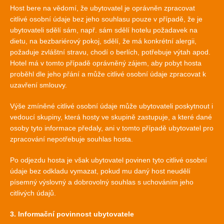
Host bere na vědomí, že ubytovatel je oprávněn zpracovat
citlivé osobní údaje bez jeho souhlasu pouze v případě, že je
ubytovateli sdělí sám, např. sám sdělí hotelu požadavek na
dietu, na bezbariérový pokoj, sdělí, že má konkrétní alergii,
požaduje zvláštní stravu, chodí o berlích, potřebuje výtah apod.
Hotel má v tomto případě oprávněný zájem, aby pobyt hosta
proběhl dle jeho přání a může citlivé osobní údaje zpracovat k
uzavření smlouvy.
Výše zmíněné citlivé osobní údaje může ubytovateli poskytnout i
vedoucí skupiny, která hosty ve skupině zastupuje, a které dané
osoby tyto informace předaly, ani v tomto případě ubytovatel pro
zpracování nepotřebuje souhlas hosta.
Po odjezdu hosta je však ubytovatel povinen tyto citlivé osobní
údaje bez odkladu vymazat, pokud mu daný host neudělí
písemný výslovný a dobrovolný souhlas s uchováním jeho
citlivých údajů.
3. Informační povinnost ubytovatele