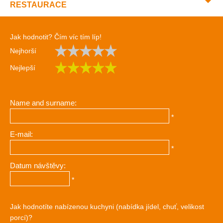
RESTAURACE
Jak hodnotit? Čím víc tím líp!
Nejhorší
Nejlepší
Name and surname:
*
E-mail:
*
Datum návštěvy:
*
Jak hodnotíte nabízenou kuchyni (nabídka jídel, chuť, velikost
porcí)?