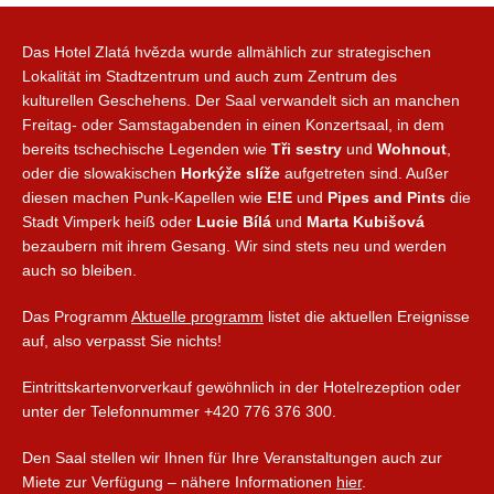
Das Hotel Zlatá hvězda wurde allmählich zur strategischen
Lokalität im Stadtzentrum und auch zum Zentrum des
kulturellen Geschehens. Der Saal verwandelt sich an manchen
Freitag- oder Samstagabenden in einen Konzertsaal, in dem
bereits tschechische Legenden wie
Tři sestry
und
Wohnout
,
oder die slowakischen
Horkýže slíže
aufgetreten sind. Außer
diesen machen Punk-Kapellen wie
E!E
und
Pipes and Pints
die
Stadt Vimperk heiß oder
Lucie Bílá
und
Marta Kubišová
bezaubern mit ihrem Gesang. Wir sind stets neu und werden
auch so bleiben.
Das Programm
Aktuelle programm
listet die aktuellen Ereignisse
auf, also verpasst Sie nichts!
Eintrittskartenvorverkauf gewöhnlich in der Hotelrezeption oder
unter der Telefonnummer +420 776 376 300.
Den Saal stellen wir Ihnen für Ihre Veranstaltungen auch zur
Miete zur Verfügung – nähere Informationen
hier
.