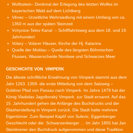
Wolfsstein– Denkmal der Erlegung des letzten Wolfes im
bayerischen Wald auf dem Lichtberg
Věnec – Urzeitliche Wehrsiedlung mit einem Umfang von ca.
1350 m aus der späten Steinzeit
Vchynice-Tetov Kanal – Schifffahrtsweg aus dem 18. und 19.
Jahrhundert
Volary – Volarer Häuser, Kirche der Hj. Katarina
Quelle der Moldau – Quelle des längsten Böhmischen
Flusses, Wasserscheide Nordsee und Schwarzes Meer
GESCHICHTE VON VIMPERK
Die älteste schriftliche Erwähnung von Vimperk stammt aus dem
Jahr 1263. 1359- die erste Mitteilung von dem Salzweg –
Goldner Pfad von Passau nach Vimperk. Im Jahre 1479 hat der
König Vladislav Jagollonský Vimperk zur Stadt ernannt. Auf das
15. Jahrhundert gehen die Anfänge des Buchdrucks und der
Glasherstellung in Vimperk zurück. Die Stadt hatte mehrere
Eigentümer. Zum Beispiel Kaplíř von Sulevic, Eggenberger
Geschlecht oder die Schwarzenberger … Im Jahr 1855 hat Jan
Steinbrener den Buchdruck aufgenommen und diese Tradition