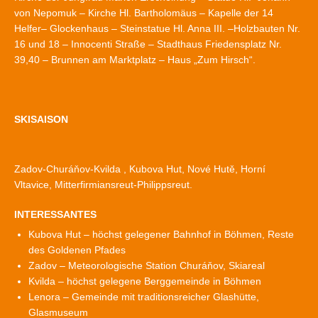
von Nepomuk – Kirche Hl. Bartholomäus – Kapelle der 14
Helfer– Glockenhaus – Steinstatue Hl. Anna III. –Holzbauten Nr.
16 und 18 – Innocenti Straße – Stadthaus Friedensplatz Nr.
39,40 – Brunnen am Marktplatz – Haus „Zum Hirsch“.
SKISAISON
Zadov-Churáňov-Kvilda , Kubova Hut, Nové Hutě, Horní
Vltavice, Mitterfirmiansreut-Philippsreut.
INTERESSANTES
Kubova Hut – höchst gelegener Bahnhof in Böhmen, Reste
des Goldenen Pfades
Zadov – Meteorologische Station Churáňov, Skiareal
Kvilda – höchst gelegene Berggemeinde in Böhmen
Lenora – Gemeinde mit traditionsreicher Glashütte,
Glasmuseum