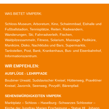
WAS BIETET VIMPERK:
Schloss-Museum, Arboretum, Kino, Schwimmbad, Eishalle und
Fußballstadion, Tennisplätze, Reiten, Radwandern,
Wanderungen, Ski, Fahrradverleih, Fischen,
Waldpilzessammeln, Fitness, Solarium, Massage, Pediküre,
Maniküre, Disko, Nachtklubs und Bars, Supermarkts,
Tankstellen, Post, Bank, Krankenhaus, Bus- und Eisenbahnhof,
Informationszentrum.
WIR EMPFEHLEN:
AUSFLÜGE - LEHRPFADE
Boubiner Urwald, Sudslavischer Kreisel, Hüttenweg, Pravětíner
Kreisel, Javorník, Seenweg, Povydří, Bärenpfad.
SEHENSWÜRDIGKEITEN VIMPERK
Marktplatz – Schloss – Haselburg -Schwarzes Schlosstor –
Kirche der Jungfrau Marien Erscheinung – Statue Hl. Johann