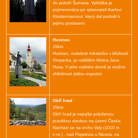
do pohoří Šumava. Vyhlídka je
pojmenována po spisovateli Karlovi
Klostermannovi, který dal podnět k
jejímu postavení.
Husinec
15km
Husinec, malebné městečko v blízkosti
Vimperka, je rodištěm Mistra Jana
Husa. V jeho rodném domě je možno
shlédnout stálou expozici.
Obří hrad
15km
Obří hrad je nejvýše položenou
pravěkou stavbou na území Česka.
Nachází se na vrchu Valy (1010 m
n.m.) , nad Popelnou u Nicova, na