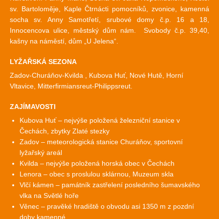
sv. Bartoloměje, Kaple Čtrnácti pomocníků, zvonice, kamenná
socha sv. Anny Samotřetí, srubové domy č.p. 16 a 18,
Innocencova ulice, městský dům nám. Svobody č.p. 39,40,
kašny na náměstí, dům „U Jelena“.
LYŽAŘSKÁ SEZONA
Zadov-Churáňov-Kvilda , Kubova Huť, Nové Hutě, Horní
Vltavice, Mitterfirmiansreut-Philippsreut.
ZAJÍMAVOSTI
Kubova Huť – nejvýše položená železniční stanice v
Čechách, zbytky Zlaté stezky
Zadov – meteorologická stanice Churáňov, sportovní
lyžařský areál
Kvilda – nejvýše položená horská obec v Čechách
Lenora – obec s proslulou sklárnou, Muzeum skla
Vlčí kámen – památník zastřelení posledního šumavského
vlka na Světlé hoře
Věnec – pravěké hradiště o obvodu asi 1350 m z pozdní
doby kamenné