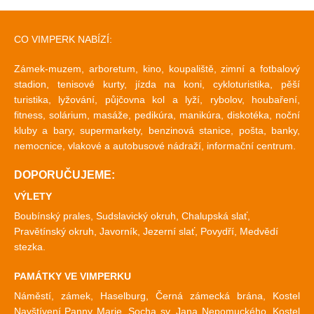
CO VIMPERK NABÍZÍ:
Zámek-muzem, arboretum, kino, koupaliště, zimní a fotbalový
stadion, tenisové kurty, jízda na koni, cykloturistika, pěší
turistika, lyžování, půjčovna kol a lyží, rybolov, houbaření,
fitness, solárium, masáže, pedikúra, manikúra, diskotéka, noční
kluby a bary, supermarkety, benzinová stanice, pošta, banky,
nemocnice, vlakové a autobusové nádraží, informační centrum.
DOPORUČUJEME:
VÝLETY
Boubínský prales, Sudslavický okruh, Chalupská slať,
Pravětínský okruh, Javorník, Jezerní slať, Povydří, Medvědí
stezka.
PAMÁTKY VE VIMPERKU
Náměstí, zámek, Haselburg, Černá zámecká brána, Kostel
Navštívení Panny Marie, Socha sv. Jana Nepomuckého, Kostel