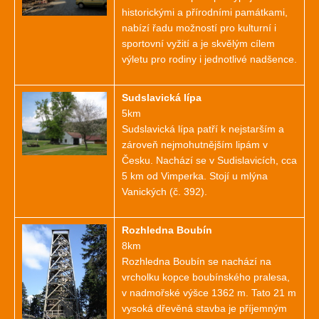
historickými a přírodními památkami,
nabízí řadu možností pro kulturní i
sportovní vyžití a je skvělým cílem
výletu pro rodiny i jednotlivé nadšence.
Sudslavická lípa
5km
Sudslavická lípa patří k nejstarším a
zároveň nejmohutnějším lipám v
Česku. Nachází se v Sudislavicích, cca
5 km od Vimperka. Stojí u mlýna
Vanických (č. 392).
Rozhledna Boubín
8km
Rozhledna Boubín se nachází na
vrcholku kopce boubínského pralesa,
v nadmořské výšce 1362 m. Tato 21 m
vysoká dřevěná stavba je příjemným