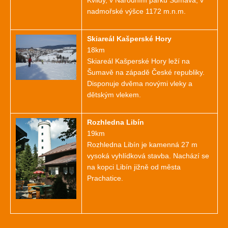
Kvildy, v Národním parku Šumava, v
nadmořské výšce 1172 m.n.m.
Skiareál Kašperské Hory
18km
Skiareál Kašperské Hory leží na
Šumavě na západě České republiky.
Disponuje dvěma novými vleky a
dětským vlekem.
Rozhledna Libín
19km
Rozhledna Libín je kamenná 27 m
vysoká vyhlídková stavba. Nachází se
na kopci Libín jižně od města
Prachatice.