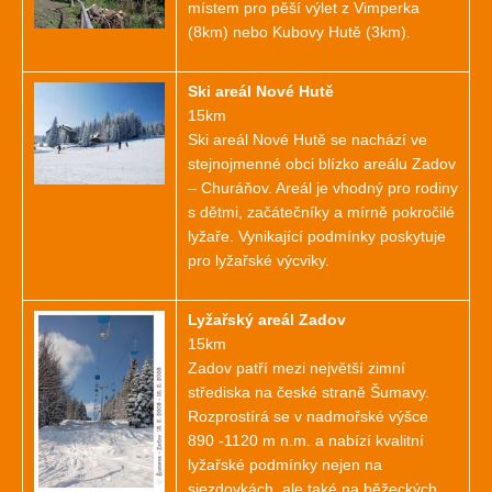
místem pro pěší výlet z Vimperka
(8km) nebo Kubovy Hutě (3km).
Ski areál Nové Hutě
15km
Ski areál Nové Hutě se nachází ve
stejnojmenné obci blízko areálu Zadov
– Churáňov. Areál je vhodný pro rodiny
s dětmi, začátečníky a mírně pokročilé
lyžaře. Vynikající podmínky poskytuje
pro lyžařské výcviky.
Lyžařský areál Zadov
15km
Zadov patří mezi největší zimní
střediska na české straně Šumavy.
Rozprostírá se v nadmořské výšce
890 -1120 m n.m. a nabízí kvalitní
lyžařské podmínky nejen na
sjezdovkách, ale také na běžeckých