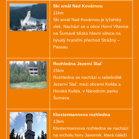
Ski areál Nad Kovárnou
11km
Ski areál Nad Kovárnou je lyžařský
vlek. Nachází se u obce Horní Vltavice
na Šumavě blízko hlavní silnice na
bývalý hraniční přechod Strážný –
Passau.
Rozhledna Jezerní Slať
15km
Rozhledna se nachází u rašeliniště
Jezerní Slať, mezi obcemi Kvilda a
Horská Kvilda, v Národním parku
Šumava.
Klostermannova rozhledna
13km
Klostermannova rozhledna se nachází
na vrcholu hory Javorník, která náleží