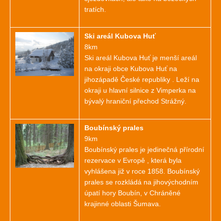
tratích.
Ski areál Kubova Huť
8km
Ski areál Kubova Huť je menší areál
na okraji obce Kubova Huť na
jihozápadě České republiky . Leží na
okraji u hlavní silnice z Vimperka na
bývalý hraniční přechod Strážný.
Boubínský prales
9km
Boubínský prales je jedinečná přírodní
rezervace v Evropě , která byla
vyhlášena již v roce 1858. Boubínský
prales se rozkládá na jihovýchodním
úpatí hory Boubín, v Chráněné
krajinné oblasti Šumava.