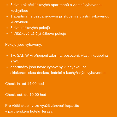
5 dvou až pětilůžkových apartmánů s vlastní vybavenou
kuchyňkou
1 apartmán s bezbariérovým přístupem s vlastní vybavenou
kuchyňkou
8 dvoulůžkových pokojů
4 třílůžkové až čtyřlůžkové pokoje
Pokoje jsou vybaveny:
TV, SAT, WiFi připojení zdarma, posezení, vlastní koupelna
s WC
apartmány jsou navíc vybaveny kuchyňkou se
sklokeramickou deskou, lednicí a kuchyňským vybavením
Check-in: od 14:00 hod
Check-out: do 10:00 hod
Pro větší skupiny lze využít zároveň kapacitu
v
partnerském hotelu Terasa
.