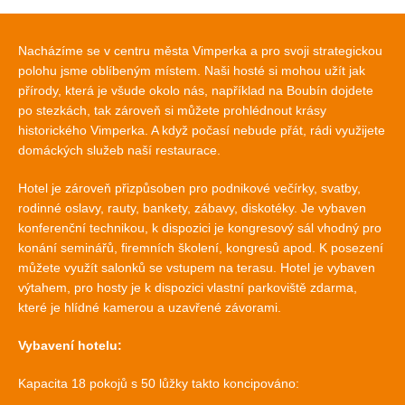
Nacházíme se v centru města Vimperka a pro svoji strategickou
polohu jsme oblíbeným místem. Naši hosté si mohou užít jak
přírody, která je všude okolo nás, například na Boubín dojdete
po stezkách, tak zároveň si můžete prohlédnout krásy
historického Vimperka. A když počasí nebude přát, rádi využijete
domáckých služeb naší restaurace.
Hotel je zároveň přizpůsoben pro podnikové večírky, svatby,
rodinné oslavy, rauty, bankety, zábavy, diskotéky. Je vybaven
konferenční technikou, k dispozici je kongresový sál vhodný pro
konání seminářů, firemních školení, kongresů apod. K posezení
můžete využít salonků se vstupem na terasu. Hotel je vybaven
výtahem, pro hosty je k dispozici vlastní parkoviště zdarma,
které je hlídné kamerou a uzavřené závorami.
Vybavení hotelu:
Kapacita 18 pokojů s 50 lůžky takto koncipováno: