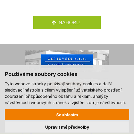
NAHORU
Používáme soubory cookies
Tyto webové stránky používají soubory cookies a další
sledovací nástroje s cílem vylepšení uživatelského prostředí,
zobrazení přizpůsobeného obsahu a reklam, analýzy
návštěvnosti webových stránek a zjištění zdroje návštěvnosti.
© 2015-2026, Hotel Zlatá Hvězda Vimperk.
Souhlasím
Všechna práva vyhrazena.
Created by
S2 STUDIO
Upravit mé předvolby