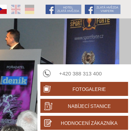
HOTEL
ZLATÁ HVĚZDA
ZLATÁ HVĚZDA
VIMPERK
+420 388 313 400
FOTOGALERIE
NABÍJECÍ STANICE
HODNOCENÍ ZÁKAZNÍKA