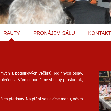
RAUTY
PRONÁJEM SÁLU
KONTAK
mých a podnikových večírků, rodinných oslav,
 společnosti Vám doporučíme vhodný prostor tak,
ašich představ. Na přání sestavíme menu, návrh