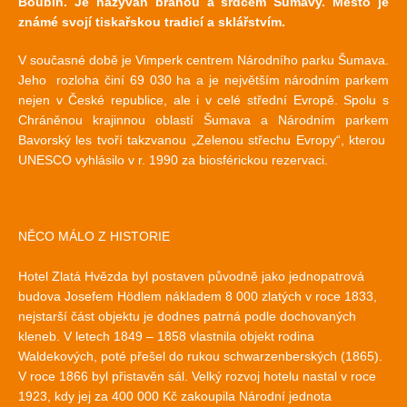
Boubín. Je nazýván branou a srdcem Šumavy. Město je
známé svojí tiskařskou tradicí a sklářstvím.
V současné době je Vimperk centrem Národního parku Šumava.
Jeho rozloha činí 69 030 ha a je největším národním parkem
nejen v České republice, ale i v celé střední Evropě. Spolu s
Chráněnou krajinnou oblastí Šumava a Národním parkem
Bavorský les tvoří takzvanou „Zelenou střechu Evropy“, kterou
UNESCO vyhlásilo v r. 1990 za biosférickou rezervaci.
NĚCO MÁLO Z HISTORIE
Hotel Zlatá Hvězda byl postaven původně jako jednopatrová
budova Josefem Hödlem nákladem 8 000 zlatých v roce 1833,
nejstarší část objektu je dodnes patrná podle dochovaných
kleneb. V letech 1849 – 1858 vlastnila objekt rodina
Waldekových, poté přešel do rukou schwarzenberských (1865).
V roce 1866 byl přistavěn sál. Velký rozvoj hotelu nastal v roce
1923, kdy jej za 400 000 Kč zakoupila Národní jednota