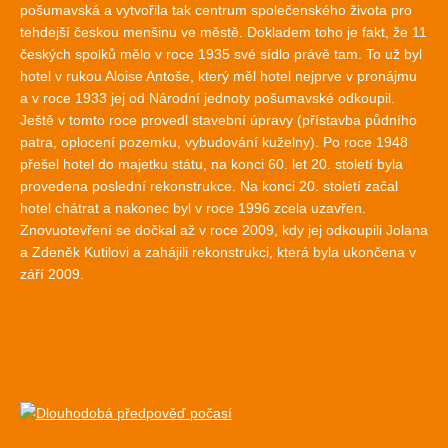
pošumavská a vytvořila tak centrum společenského života pro
tehdejší českou menšinu ve městě. Dokladem toho je fakt, že 11
českých spolků mělo v roce 1935 své sídlo právě tam. To už byl
hotel v rukou Aloise Antoše, který měl hotel nejprve v pronájmu
a v roce 1933 jej od Národní jednoty pošumavské odkoupil.
Ještě v tomto roce provedl stavební úpravy (přístavba půdního
patra, oplocení pozemku, vybudování kuželny). Po roce 1948
přešel hotel do majetku státu, na konci 60. let 20. století byla
provedena poslední rekonstrukce. Na konci 20. století začal
hotel chátrat a nakonec byl v roce 1996 zcela uzavřen.
Znovuotevření se dočkal až v roce 2009, kdy jej odkoupili Jolana
a Zdeněk Kutilovi a zahájili rekonstrukci, která byla ukončena v
září 2009.