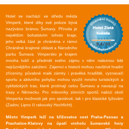
Hotel se nachází ve středu města
Vimperk, které díky své poloze bývá
nazýváno bránou Šumavy. Příroda je
největším bohatstvím tohoto kraje,
jeho velká část je chráněna v rámci
Chráněné krajinné oblasti a Národního
parku Šumava. Vimpersko je krajem
mnoha tváří a předmět svého zájmu v něm naleznou lidé
nejrůznějšího založení. Zájemci o historii mohou navštívit hradní
zříceniny, půvabné malé zámky i pravěká hradiště, vyznavači
sportu a aktivního pohybu mohou využít mnoho turistických a
cyklistických tras, které protínají celou Šumavu a navazují na
trasy v Německu. Pro milovníky zimních sportů nabízí okolí
Vimperka možnosti jak pro sjezdové, tak i pro klasické lyžování
(Zadov, Lipno či rakouský Hochficht).
Město Vimperk leží na křižovatce cest Praha-Passau a
Prachatice-Klatovy na úpatí vrcholu šumavské hory