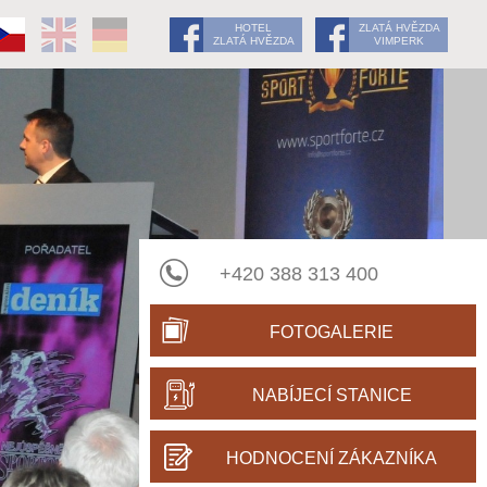
HOTEL
ZLATÁ HVĚZDA
ZLATÁ HVĚZDA
VIMPERK
+420 388 313 400
FOTOGALERIE
NABÍJECÍ STANICE
HODNOCENÍ ZÁKAZNÍKA