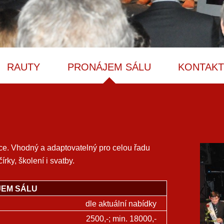
RAUTY
PRONÁJEM SÁLU
KONTAK
ce. Vhodný a adaptovatelný pro celou řadu
írky, školení i svatby.
EM SÁLU
dle aktuální nabídky
2500,-; min. 18000,-