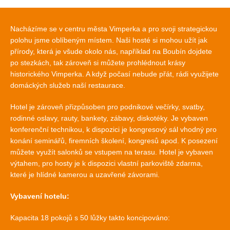
Nacházíme se v centru města Vimperka a pro svoji strategickou
polohu jsme oblíbeným místem. Naši hosté si mohou užít jak
přírody, která je všude okolo nás, například na Boubín dojdete
po stezkách, tak zároveň si můžete prohlédnout krásy
historického Vimperka. A když počasí nebude přát, rádi využijete
domáckých služeb naší restaurace.
Hotel je zároveň přizpůsoben pro podnikové večírky, svatby,
rodinné oslavy, rauty, bankety, zábavy, diskotéky. Je vybaven
konferenční technikou, k dispozici je kongresový sál vhodný pro
konání seminářů, firemních školení, kongresů apod. K posezení
můžete využít salonků se vstupem na terasu. Hotel je vybaven
výtahem, pro hosty je k dispozici vlastní parkoviště zdarma,
které je hlídné kamerou a uzavřené závorami.
Vybavení hotelu:
Kapacita 18 pokojů s 50 lůžky takto koncipováno: