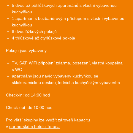
5 dvou až pětilůžkových apartmánů s vlastní vybavenou
kuchyňkou
1 apartmán s bezbariérovým přístupem s vlastní vybavenou
kuchyňkou
8 dvoulůžkových pokojů
4 třílůžkové až čtyřlůžkové pokoje
Pokoje jsou vybaveny:
TV, SAT, WiFi připojení zdarma, posezení, vlastní koupelna
s WC
apartmány jsou navíc vybaveny kuchyňkou se
sklokeramickou deskou, lednicí a kuchyňským vybavením
Check-in: od 14:00 hod
Check-out: do 10:00 hod
Pro větší skupiny lze využít zároveň kapacitu
v
partnerském hotelu Terasa
.