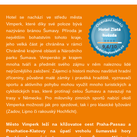
Hotel se nachází ve středu města
Vimperk, které díky své poloze bývá
nazýváno bránou Šumavy. Příroda je
největším bohatstvím tohoto kraje,
jeho velká část je chráněna v rámci
Chráněné krajinné oblasti a Národního
parku Šumava. Vimpersko je krajem
mnoha tváří a předmět svého zájmu v něm naleznou lidé
nejrůznějšího založení. Zájemci o historii mohou navštívit hradní
zříceniny, půvabné malé zámky i pravěká hradiště, vyznavači
sportu a aktivního pohybu mohou využít mnoho turistických a
cyklistických tras, které protínají celou Šumavu a navazují na
trasy v Německu. Pro milovníky zimních sportů nabízí okolí
Vimperka možnosti jak pro sjezdové, tak i pro klasické lyžování
(Zadov, Lipno či rakouský Hochficht).
Město Vimperk leží na křižovatce cest Praha-Passau a
Prachatice-Klatovy na úpatí vrcholu šumavské hory