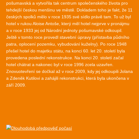
pošumavská a vytvořila tak centrum společenského života pro
tehdejší českou menšinu ve městě. Dokladem toho je fakt, že 11
českých spolků mělo v roce 1935 své sídlo právě tam. To už byl
hotel v rukou Aloise Antoše, který měl hotel nejprve v pronájmu
a v roce 1933 jej od Národní jednoty pošumavské odkoupil.
Ještě v tomto roce provedl stavební úpravy (přístavba půdního
patra, oplocení pozemku, vybudování kuželny). Po roce 1948
přešel hotel do majetku státu, na konci 60. let 20. století byla
provedena poslední rekonstrukce. Na konci 20. století začal
hotel chátrat a nakonec byl v roce 1996 zcela uzavřen.
Znovuotevření se dočkal až v roce 2009, kdy jej odkoupili Jolana
a Zdeněk Kutilovi a zahájili rekonstrukci, která byla ukončena v
září 2009.