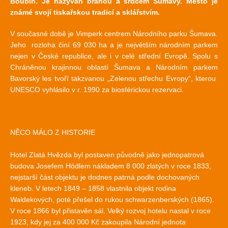
Boubín. Je nazýván branou a srdcem Šumavy. Město je
známé svojí tiskařskou tradicí a sklářstvím.
V současné době je Vimperk centrem Národního parku Šumava.
Jeho rozloha činí 69 030 ha a je největším národním parkem
nejen v České republice, ale i v celé střední Evropě. Spolu s
Chráněnou krajinnou oblastí Šumava a Národním parkem
Bavorský les tvoří takzvanou „Zelenou střechu Evropy“, kterou
UNESCO vyhlásilo v r. 1990 za biosférickou rezervaci.
NĚCO MÁLO Z HISTORIE
Hotel Zlatá Hvězda byl postaven původně jako jednopatrová
budova Josefem Hödlem nákladem 8 000 zlatých v roce 1833,
nejstarší část objektu je dodnes patrná podle dochovaných
kleneb. V letech 1849 – 1858 vlastnila objekt rodina
Waldekových, poté přešel do rukou schwarzenberských (1865).
V roce 1866 byl přistavěn sál. Velký rozvoj hotelu nastal v roce
1923, kdy jej za 400 000 Kč zakoupila Národní jednota