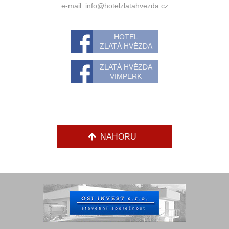
e-mail:
info@hotelzlatahvezda.cz
HOTEL
ZLATÁ HVĚZDA
ZLATÁ HVĚZDA
VIMPERK
NAHORU