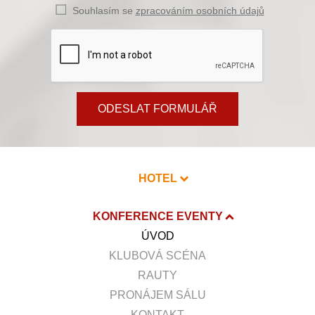
Souhlasím se
zpracováním osobních údajů
ODESLAT FORMULÁŘ
HOTEL
KONFERENCE EVENTY
ÚVOD
KLUBOVÁ SCÉNA
RAUTY
PRONÁJEM SÁLU
KONTAKT