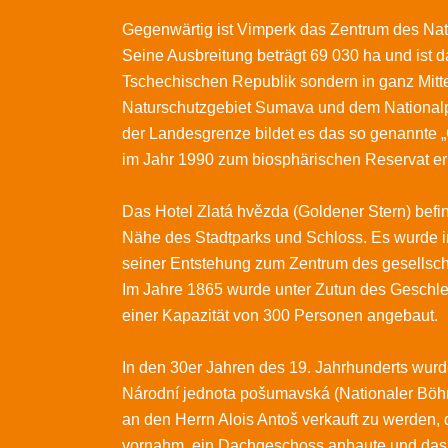
Gegenwärtig ist Vimperk das Zentrum des Na
Seine Ausbreitung beträgt 69 030 ha und ist da
Tschechischen Republik sondern in ganz Mit
Naturschutzgebiet Sumava und dem Nationalp
der Landesgrenze bildet es das so genannt
im Jahr 1990 zum biosphärischen Reservat erk
Das Hotel Zlatá hvězda (Goldener Stern) befin
Nähe des Stadtparks und Schloss. Es wurde i
seiner Entstehung zum Zentrum des gesellsc
Im Jahre 1865 wurde unter Zutun des Geschle
einer Kapazität von 300 Personen angebaut.
In den 30er Jahren des 19. Jahrhunderts wur
Národní jednota pošumavská (Nationaler Böh
an den Herrn Alois Antoš verkauft zu werden
vornahm, ein Dachgeschoss anbaute und das 