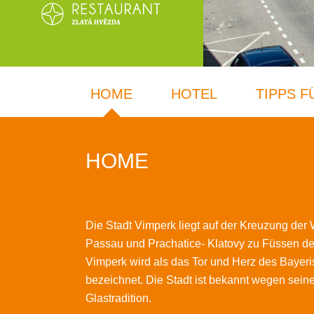
HOME
HOTEL
TIPPS 
HOME
Die Stadt Vimperk liegt auf der Kreuzung de
Passau und Prachatice- Klatovy zu Füssen d
Vimperk wird als das Tor und Herz des Bayer
bezeichnet. Die Stadt ist bekannt wegen sei
Glastradition.