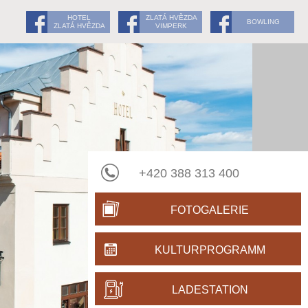
HOTEL
ZLATÁ HVĚZDA
BOWLING
ZLATÁ HVĚZDA
VIMPERK
+420 388 313 400
FOTOGALERIE
KULTURPROGRAMM
LADESTATION