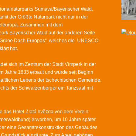
tionalnaturparks Sumava/Bayerischer Wald.
mit der Größte Naturpark nicht nur in der
teleuropa. Zusammen mit dem
ark Bayerischer Wald auf der anderen Seite
e „Grüne Dach Europas“, welches die UNESCO
lärt hat.
det sich im Zentrum der Stadt Vimperk in der
m Jahre 1833 erbaut und wurde seit Beginn
haftlichen Lebens der tschechischen Gemeinde.
chts der Schwarzenberger ein Tanzsaal mit
de das Hotel Zlatá hvězda von dem Verein
merwaldbund) erworben, um 10 Jahre später
, der eine Gesamtrekonstruktion des Gebäudes
Grundstück einzäunte. Zum Areal gehörten