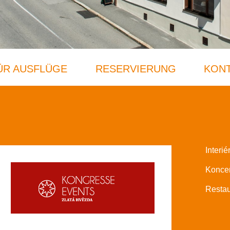
FÜR AUSFLÜGE
RESERVIERUNG
KON
Interié
Koncer
Restau