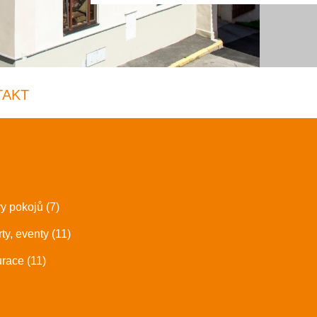
TAKT
ry pokojů (7)
ty, eventy (11)
race (11)