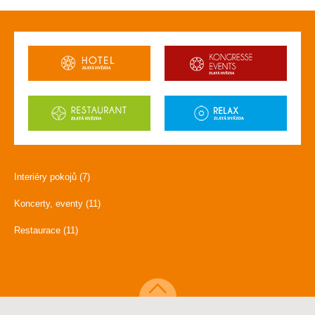
Interiéry pokojů (7)
Koncerty, eventy (11)
Restaurace (11)