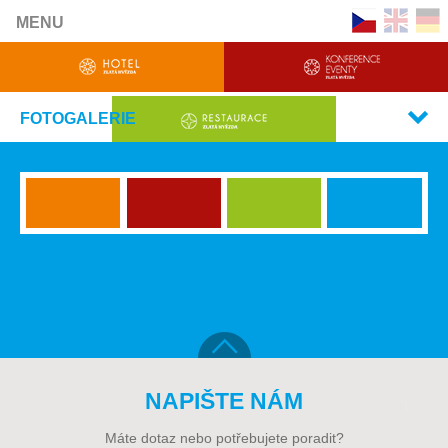
MENU
FOTOGALERIE
NAPIŠTE NÁM
Máte dotaz nebo potřebujete poradit?