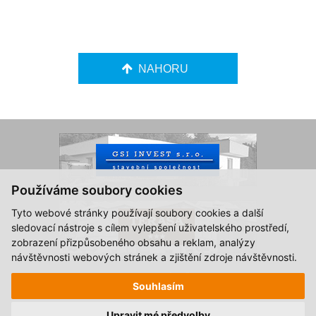
NAHORU
Používáme soubory cookies
Tyto webové stránky používají soubory cookies a další
sledovací nástroje s cílem vylepšení uživatelského prostředí,
zobrazení přizpůsobeného obsahu a reklam, analýzy
návštěvnosti webových stránek a zjištění zdroje návštěvnosti.
© 2015-2026, Hotel Zlatá Hvězda Vimperk.
Souhlasím
Všechna práva vyhrazena.
Created by
S2 STUDIO
Upravit mé předvolby