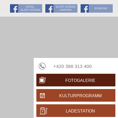
HOTEL
ZLATÁ HVĚZDA
BOWLING
ZLATÁ HVĚZDA
VIMPERK
+420 388 313 400
FOTOGALERIE
KULTURPROGRAMM
LADESTATION