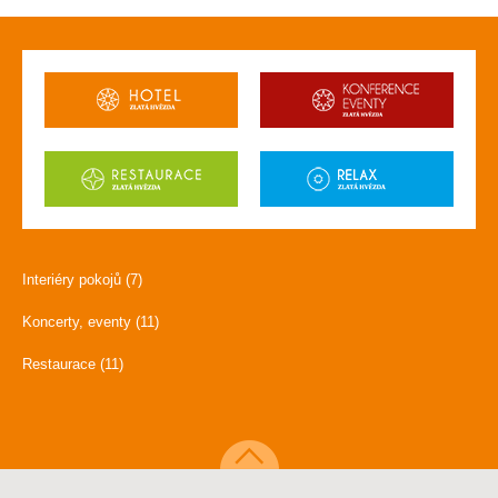
Interiéry pokojů (7)
Koncerty, eventy (11)
Restaurace (11)