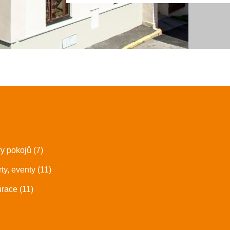
ry pokojů (7)
ty, eventy (11)
race (11)