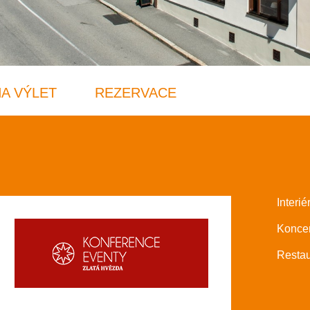
NA VÝLET
REZERVACE
Interié
Koncer
Restau