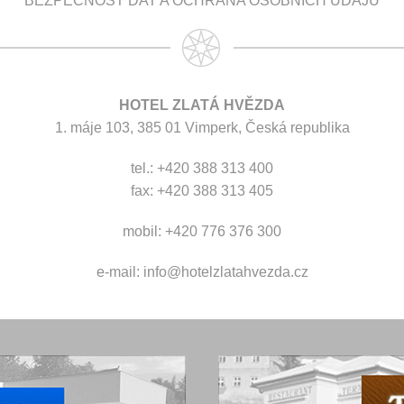
BEZPEČNOST DAT A OCHRANA OSOBNÍCH ÚDAJŮ
HOTEL ZLATÁ HVĚZDA
1. máje 103, 385 01 Vimperk, Česká republika
tel.: +420 388 313 400
fax: +420 388 313 405
mobil: +420 776 376 300
e-mail:
info@hotelzlatahvezda.cz