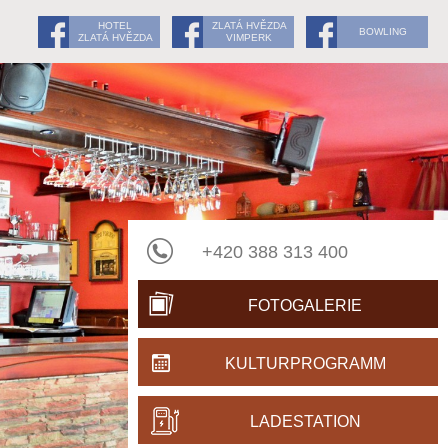
HOTEL
ZLATÁ HVĚZDA
BOWLING
ZLATÁ HVĚZDA
VIMPERK
+420 388 313 400
FOTOGALERIE
KULTURPROGRAMM
LADESTATION